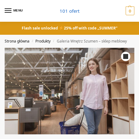
101 ofert
MENU
0
Flash sale unlocked
25% off with code „SUMMER”
Strona główna
Produkty
Galeria Wnętrz Szumen – sklep meblowy
/
/