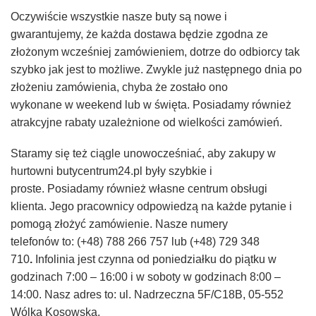
Oczywi
ś
cie wszystkie nasze buty są nowe i
g
warantujemy,
że każda dostawa będzie zgodna ze
zło
ż
onym wcze
ś
niej zamówieniem,
dotrze do odbiorcy tak
szybko jak jest
to
mo
ż
liwe. Zwykle już nast
ę
pnego dnia po
złożeniu zamówienia, chyba że zostało ono
wykon
a
ne
w
weekend lub
w
święta. Pos
ia
damy również
atrakcyjn
e
rabaty uzależnione od wielkości zamówień.
Staramy się też ci
ą
gle unowocze
ś
niać, aby zakupy w
hurtowni butycentrum24.pl były szybkie i
proste.
Posiadamy równie
ż
własn
e
centrum obsługi
klienta. Jego pracownicy odpow
i
edz
ą
na każde pytanie i
pomog
ą
zło
ż
y
ć
zamówienie. Nasze numery
telefonów
to:
(+48) 788 266 757
lub
(+48) 729 348
710
.
I
nfolinia jest czynna od poniedziałku do piątku w
godzinach 7:00 – 16:00
i w
soboty w godzinach 8:00 –
14:00.
Nasz adres to:
ul. N
adrzeczna
5F/C18B, 05-552
W
ólka
K
osowska
.