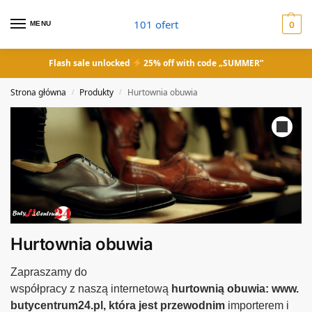
101 ofert
MENU
0
Flash sale unlocked
25% off with code „SUMMER”
Strona główna
Produkty
Hurtownia obuwia
/
/
Hurtownia obuwia
Zapraszamy do
współpracy
z
n
asz
ą
internetow
ą
hurtowni
ą
obuwi
a:
www.
butycentrum24.pl, która jest przewodnim
importer
em
i