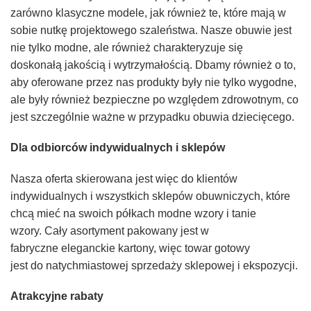
zarówn
o
klasyczne modele, j
a
k również te, które maj
ą
w
sobie nutk
ę
projektowego szaleństwa.
Nasze obuwie jest
nie tylko modne, ale również charakteryzuje się
doskon
a
ł
ą
j
ak
o
ś
cią i wytrzymałością. Dbamy równie
ż
o to,
aby ofer
o
wane przez nas produkty były nie tylko wygodne,
ale były równie
ż
bezpieczne po wzgl
ę
dem zdrowotnym, co
jest szczegó
l
nie w
aż
ne w przypadku obuw
i
a dzieci
ę
ceg
o.
D
la odbiorców indywidualnych i sklepów
Nasza oferta skierowana
jest więc
do
klientów
indywidualnych i
wszystkich sklepów obuwniczych,
które
chcą mieć na swoich półkach
modne wzory
i tanie
wzory.
Cały asortyment
pakowan
y jest
w
fabryczn
e
elegancki
e
karton
y
,
wi
ęc
towar
gotow
y
jest
do
natychmiastowej
sprzedaży sklepowej i ekspozycji.
A
trakcyjne rabaty