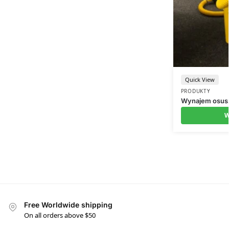
Quick View
PRODUKTY
Wynajem osus
W
Free Worldwide shipping
On all orders above $50