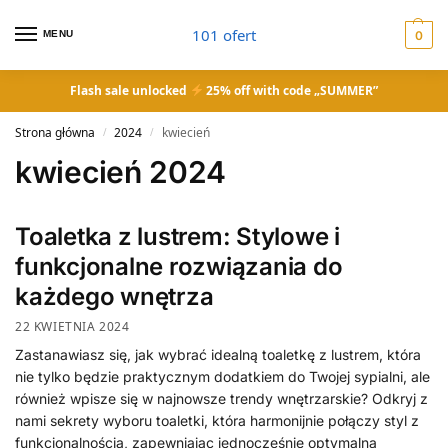
101 ofert
MENU
0
Flash sale unlocked
25% off with code „SUMMER”
Strona główna
2024
kwiecień
/
/
kwiecień 2024
Toaletka z lustrem: Stylowe i
funkcjonalne rozwiązania do
każdego wnętrza
22 KWIETNIA 2024
Zastanawiasz się, jak wybrać idealną toaletkę z lustrem, która
nie tylko będzie praktycznym dodatkiem do Twojej sypialni, ale
również wpisze się w najnowsze trendy wnętrzarskie? Odkryj z
nami sekrety wyboru toaletki, która harmonijnie połączy styl z
funkcjonalnością, zapewniając jednocześnie optymalną