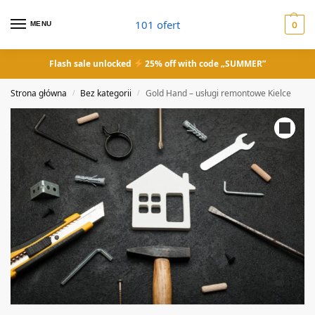
101 ofert
MENU
0
Flash sale unlocked
25% off with code „SUMMER”
Strona główna
Bez kategorii
Gold Hand – usługi remontowe Kielce
/
/