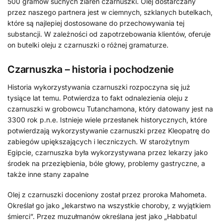
500 gramów suchych ziaren czarnuszki. Olej dostarczany
przez naszego partnera jest w ciemnych, szklanych butelkach,
które są najlepiej dostosowane do przechowywania tej
substancji. W zależności od zapotrzebowania klientów, oferuje
on butelki oleju z czarnuszki o różnej gramaturze.
Czarnuszka – historia i pochodzenie
Historia wykorzystywania czarnuszki rozpoczyna się już
tysiące lat temu. Potwierdza to fakt odnalezienia oleju z
czarnuszki w grobowcu Tutanchamona, który datowany jest na
3300 rok p.n.e. Istnieje wiele przesłanek historycznych, które
potwierdzają wykorzystywanie czarnuszki przez Kleopatrę do
zabiegów upiększających i leczniczych. W starożytnym
Egipcie, czarnuszka była wykorzystywana przez lekarzy jako
środek na przeziębienia, bóle głowy, problemy gastryczne, a
także inne stany zapalne
Olej z czarnuszki doceniony został przez proroka Mahometa.
Określał go jako „lekarstwo na wszystkie choroby, z wyjątkiem
śmierci”. Przez muzułmanów określana jest jako „Habbatul