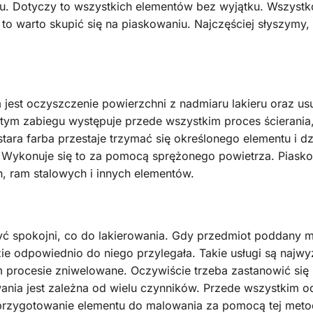
u. Dotyczy to wszystkich elementów bez wyjątku. Wszystko
o warto skupić się na piaskowaniu. Najczęściej słyszymy, że
 jest oczyszczenie powierzchni z nadmiaru lakieru oraz us
 tym zabiegu występuje przede wszystkim proces ścierania
tara farba przestaje trzymać się określonego elementu i 
 Wykonuje się to za pomocą sprężonego powietrza. Piaskow
, ram stalowych i innych elementów.
ć spokojni, co do lakierowania. Gdy przedmiot poddany m
e odpowiednio do niego przylegała. Takie usługi są najwy
ym procesie zniwelowane. Oczywiście trzeba zastanowić si
nia jest zależna od wielu czynników. Przede wszystkim od
przygotowanie elementu do malowania za pomocą tej metody