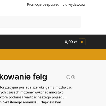
Promocje bezpośrednio u wydawców
Szukaj
0,00
zł
0
kowanie felg
toryzacyjna posiada szeroką gamę możliwości.
szych czasach możemy wykonać mnóstwo
które podniosą wartość naszego pojazdu i
m określonego animuszu. Największym