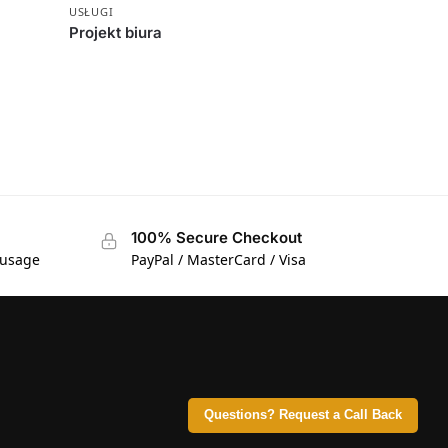
USŁUGI
Projekt biura
100% Secure Checkout
 usage
PayPal / MasterCard / Visa
Questions? Request a Call Back