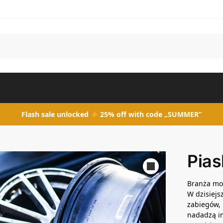
Flash sale unlocked
25% off with code „SUMMER”
Pias
Branża mo
W dzisiej
zabiegów, 
nadadzą i