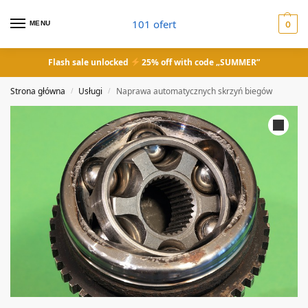
101 ofert
MENU
0
Flash sale unlocked
25% off with code „SUMMER”
Strona główna
Usługi
Naprawa automatycznych skrzyń biegów
/
/