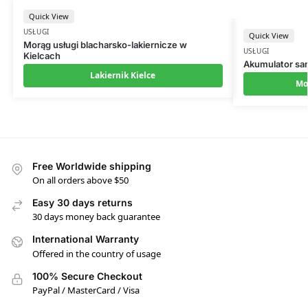
Quick View
USŁUGI
Quick View
Morąg usługi blacharsko-lakiernicze w
USŁUGI
Kielcach
Akumulator s
Lakiernik Kielce
Mo
Free Worldwide shipping
On all orders above $50
Easy 30 days returns
30 days money back guarantee
International Warranty
Offered in the country of usage
100% Secure Checkout
PayPal / MasterCard / Visa